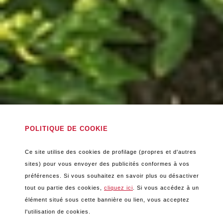
POLITIQUE DE COOKIE
Ce site utilise des cookies de profilage (propres et d'autres
Marques et Labels Privés
sites) pour vous envoyer des publicités conformes à vos
préférences. Si vous souhaitez en savoir plus ou désactiver
garantissent qualité, fiabilité et
tout ou partie des cookies,
cliquez ici
. Si vous accédez à un
élément situé sous cette bannière ou lien, vous acceptez
respect de l’environnement
l'utilisation de cookies.