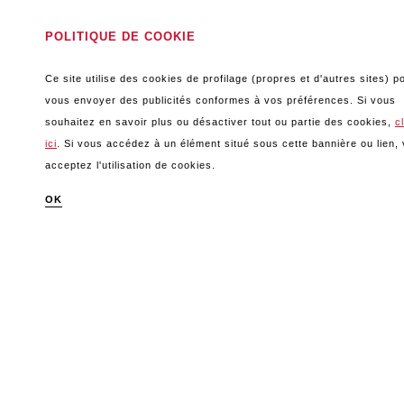
POLITIQUE DE COOKIE
Disponible dans
les formats
:
boîte 3 kg
Ce site utilise des cookies de profilage (propres et d'autres sites) p
boîte 4,1 kg
vous envoyer des publicités conformes à vos préférences. Si vous
bag-in-box 5 kg
souhaitez en savoir plus ou désactiver tout ou partie des cookies,
c
bag-in-box 10 kg
ici
. Si vous accédez à un élément situé sous cette bannière ou lien,
baril 210 kg
acceptez l'utilisation de cookies.
sacs 850 kg
VOIR NOS FORMATS

DOWNLOAD PDF